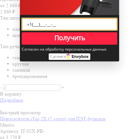
от
2 860 ₽
2 860
₽
Тип штуцера
пластиковый стандартный
шлицевой стандартный
Получить
Тип ручки
Согласен на обработку персональных данных
Сделано в
стандартная
круглая
сменная
брендированная
-
+
В корзину
Подробнее
Быстрый просмотр
Пеногаситель iTap 2X (2 сорта) для ПЭТ бутылки
Много
Артикул: IT-02X-PB-
от
3 770 ₽