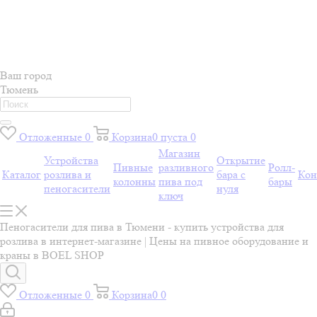
Ваш город
Тюмень
Отложенные
0
Корзина
0
пуста
0
Магазин
Устройства
Открытие
Пивные
разливного
Ролл-
Каталог
розлива и
бара с
Кон
колонны
пива под
бары
пеногасители
нуля
ключ
Пеногасители для пива в Тюмени - купить устройства для
розлива в интернет-магазине | Цены на пивное оборудование и
краны в BOEL SHOP
Отложенные
0
Корзина
0
0